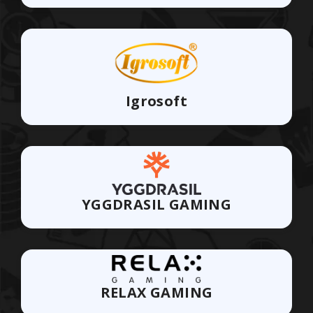
Igrosoft
YGGDRASIL GAMING
RELAX GAMING