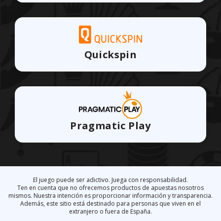
Quickspin
Pragmatic Play
El juego puede ser adictivo. Juega con responsabilidad.
Ten en cuenta que no ofrecemos productos de apuestas nosotros
mismos. Nuestra intención es proporcionar información y transparencia.
Además, este sitio está destinado para personas que viven en el
extranjero o fuera de España.