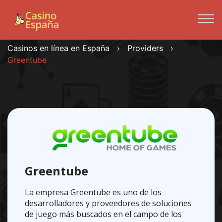
Casinos en línea en España
›
Providers
›
Greentube
Greentube
La empresa Greentube es uno de los
desarrolladores y proveedores de soluciones
de juego más buscados en el campo de los