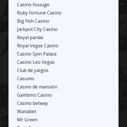
Casino huuuge
Ruby Fortune Casino
Big Fish Casino
Jackpot City Casino
Royal panda
Royal Vegas Casino
Casino Spin Palace
Casino Leo Vegas
Club de juegos
Casumo
Casino de mansión
Gambino Сasino
Casino betway
Wanabet
Mr Green