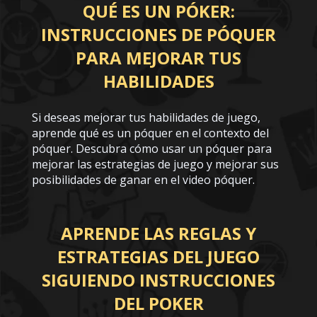
QUÉ ES UN PÓKER:
INSTRUCCIONES DE PÓQUER
PARA MEJORAR TUS
HABILIDADES
Si deseas mejorar tus habilidades de juego,
aprende qué es un póquer en el contexto del
póquer. Descubra cómo usar un póquer para
mejorar las estrategias de juego y mejorar sus
posibilidades de ganar en el video póquer.
APRENDE LAS REGLAS Y
ESTRATEGIAS DEL JUEGO
SIGUIENDO INSTRUCCIONES
DEL POKER