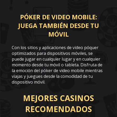
PÓKER DE VIDEO MOBILE:
JUEGA TAMBIÉN DESDE TU
MÓVIL
Con los sitios y aplicaciones de video póquer
optimizados para dispositivos móviles, se
puede jugar en cualquier lugar y en cualquier
momento desde tu móvil o tableta. Disfruta de
la emoción del póker de video mobile mientras
viajas y juegues desde la comodidad de tu
dispositivo móvil.
MEJORES CASINOS
RECOMENDADOS