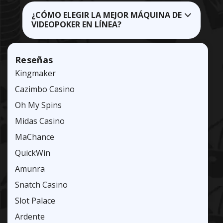
¿CÓMO ELEGIR LA MEJOR MÁQUINA DE
VIDEOPOKER EN LÍNEA?
Reseñas
Kingmaker
Cazimbo Casino
Oh My Spins
Midas Casino
MaChance
QuickWin
Amunra
Snatch Casino
Slot Palace
Ardente