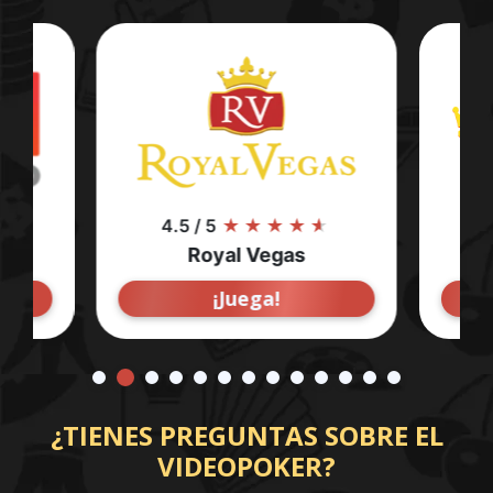
5 / 5
l Vegas
Kingmaker
uega!
¡Juega!
¿TIENES PREGUNTAS SOBRE EL
VIDEOPOKER?