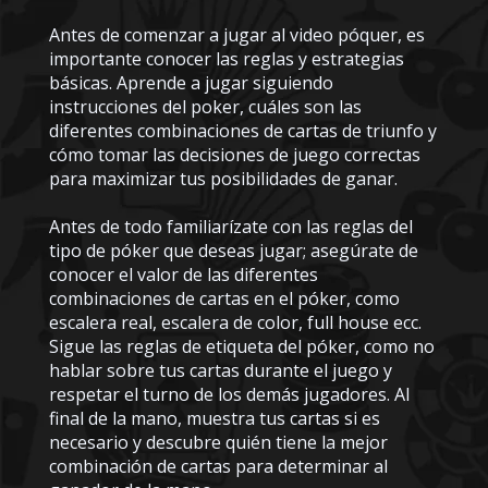
Antes de comenzar a jugar al video póquer, es
importante conocer las reglas y estrategias
básicas. Aprende a jugar siguiendo
instrucciones del poker, cuáles son las
diferentes combinaciones de cartas de triunfo y
cómo tomar las decisiones de juego correctas
para maximizar tus posibilidades de ganar.
Antes de todo familiarízate con las reglas del
tipo de póker que deseas jugar; asegúrate de
conocer el valor de las diferentes
combinaciones de cartas en el póker, como
escalera real, escalera de color, full house ecc.
Sigue las reglas de etiqueta del póker, como no
hablar sobre tus cartas durante el juego y
respetar el turno de los demás jugadores. Al
final de la mano, muestra tus cartas si es
necesario y descubre quién tiene la mejor
combinación de cartas para determinar al