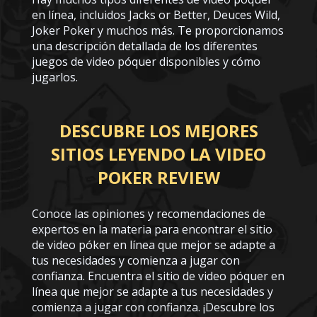
en línea, incluidos Jacks or Better, Deuces Wild,
Joker Poker y muchos más. Te proporcionamos
una descripción detallada de los diferentes
juegos de video póquer disponibles y cómo
jugarlos.
DESCUBRE LOS MEJORES
SITIOS LEYENDO LA VIDEO
POKER REVIEW
Conoce las opiniones y recomendaciones de
expertos en la materia para encontrar el sitio
de video póker en línea que mejor se adapte a
tus necesidades y comienza a jugar con
confianza. Encuentra el sitio de video póquer en
línea que mejor se adapte a tus necesidades y
comienza a jugar con confianza. ¡Descubre los