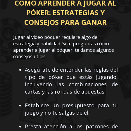
CÓMO APRENDER A JUGAR AL
PÓKER: ESTRATEGIAS Y
CONSEJOS PARA GANAR
Jugar al video póquer requiere algo de
estrategia y habilidad. Si te preguntas cómo
aprender a jugar al póquer, te damos algunos
consejos útiles:
Asegúrate de entender las reglas del
tipo de póker que estás jugando,
incluyendo las combinaciones de
cartas y las rondas de apuestas.
Establece un presupuesto para tu
juego y no te salgas de él.
Presta atención a los patrones de