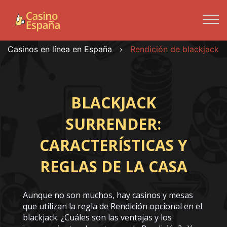
Casinos en línea en España
›
Rendición de blackjack
BLACKJACK
SURRENDER:
CARACTERÍSTICAS Y
REGLAS DE LA CASA
Aunque no son muchos, hay casinos y mesas
que utilizan la
regla de Rendición opcional en el
blackjack
.
¿Cuáles son las ventajas y los