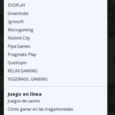
EVOPLAY
Greentube
Igrosoft
Microgaming
Nolimit City
Pipa Games
Pragmatic Play
Quickspin
RELAX GAMING
YGGDRASIL GAMING
Juego en línea
Juegos de casino
Cómo ganar en las tragamonedas