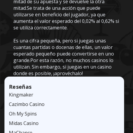
mitad de su apuesta y se devuelve la otra
mitad.
Se trata de una acción que puede
utilizarse en beneficio del jugador, ya que
aumenta el valor esperado del 0,02% al 0,62% si
se utiliza correctamente.
Es una cifra pequeña, pero si juegas unas
cuantas partidas o docenas de ellas, un valor
esperado pequeño puede convertirse en uno
grande.
Por esta razón, no muchos casinos lo
utilizan. Sin embargo, si juegas en un casino
donde es posible, ¡aprovéchalo!
Reseñas
Kingmaker
Cazimbo Casino
Oh My Spins
Midas Casino
MaChance