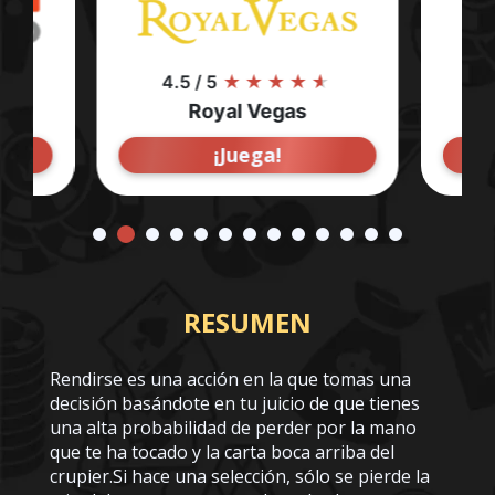
4.5 / 5
Royal Vegas
¡Juega!
RESUMEN
Rendirse es una acción en la que tomas una
decisión basándote en tu juicio de que tienes
una alta probabilidad de perder por la mano
que te ha tocado y la carta boca arriba del
crupier.
Si hace una selección, sólo se pierde la