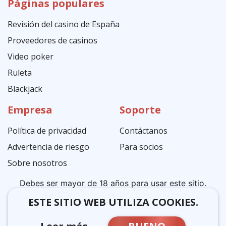
Páginas populares
Revisión del casino de España
Proveedores de casinos
Video poker
Ruleta
Blackjack
Empresa
Soporte
Política de privacidad
Сontáctanos
Advertencia de riesgo
Para socios
Sobre nosotros
Debes ser mayor de 18 años para usar este sitio.
ESTE SITIO WEB UTILIZA COOKIES.