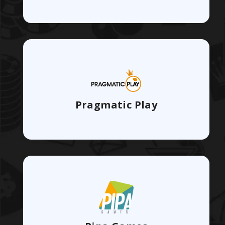
Pragmatic Play