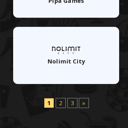
Pipa Games
Nolimit City
1
2
3
»