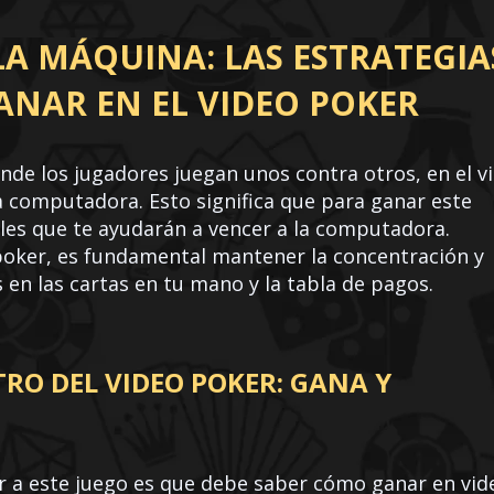
A MÁQUINA: LAS ESTRATEGIA
ANAR EN EL VIDEO POKER
onde los jugadores juegan unos contra otros, en el v
a computadora. Esto significa que para ganar este
ales que te ayudarán a vencer a la computadora.
poker, es fundamental mantener la concentración y
en las cartas en tu mano y la tabla de pagos.
RO DEL VIDEO POKER: GANA Y
r a este juego es que debe saber cómo ganar en vid