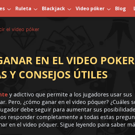
es
Ruleta
Blackjack
Video póker
Blog
r el video póker
ANAR EN EL VIDEO POKER
S Y CONSEJOS ÚTILES
nte
y adictivo que permite a los jugadores usar sus
ar. Pero, ¿cómo ganar en el video póquer? ¿Cuáles 
l jugador debe seguir para aumentar sus posibilidad
emos responder completamente a todas estas pregun
anar en el video póquer. Sigue leyendo para saber má