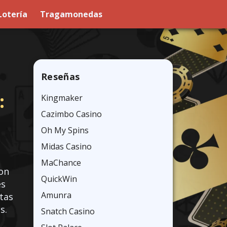
Lotería
Tragamonedas
Reseñas
:
Kingmaker
Cazimbo Casino
Oh My Spins
Midas Casino
MaChance
son
QuickWin
es
Amunra
tas
s.
Snatch Casino