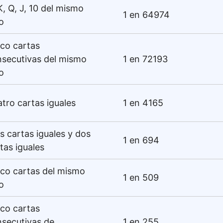
K, Q, J, 10 del mismo
1 en 64974
o
co cartas
secutivas del mismo
1 en 72193
o
tro cartas iguales
1 en 4165
s cartas iguales y dos
1 en 694
tas iguales
co cartas del mismo
1 en 509
o
co cartas
secutivas de
1 en 255