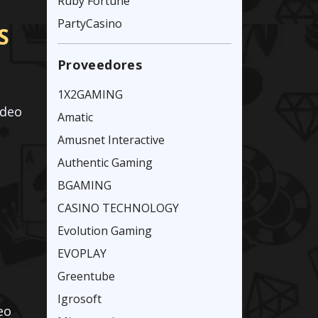
Ruby Fortune
PartyCasino
S
Proveedores
1X2GAMING
ideo
Amatic
Amusnet Interactive
Authentic Gaming
BGAMING
CASINO TECHNOLOGY
Evolution Gaming
EVOPLAY
Greentube
Igrosoft
eo