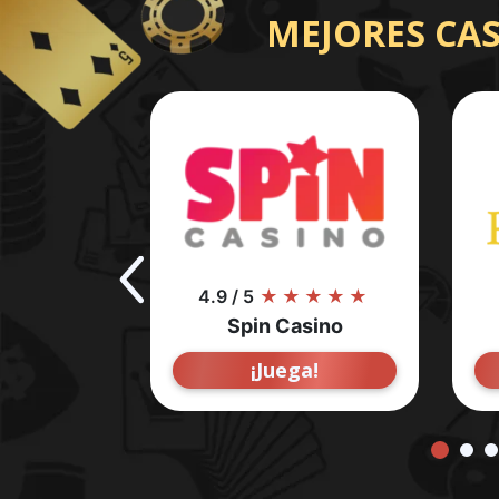
MEJORES CA
4.5 / 5
sino
Royal Vegas
a!
¡Juega!