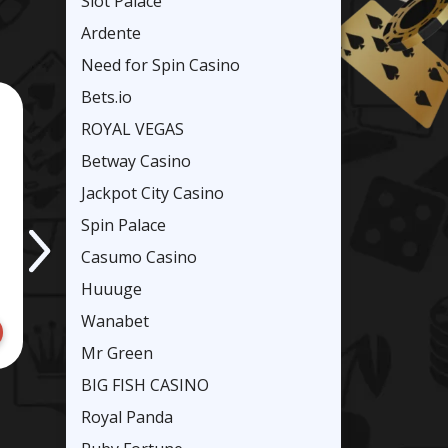
Slot Palace
Ardente
Need for Spin Casino
Bets.io
ROYAL VEGAS
Betway Casino
Jackpot City Casino
Spin Palace
Casumo Casino
5 / 5
4 / 5
Huuuge
QuickWin
Amu
Wanabet
¡Juega!
¡Ju
Mr Green
BIG FISH CASINO
Royal Panda