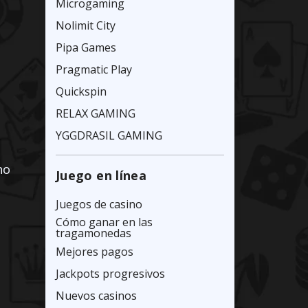
Microgaming
Nolimit City
Pipa Games
Pragmatic Play
Quickspin
RELAX GAMING
YGGDRASIL GAMING
no
Juego en línea
Juegos de casino
Cómo ganar en las
tragamonedas
Mejores pagos
Jackpots progresivos
Nuevos casinos