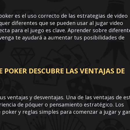
oker es el uso correcto de las estrategias de video
uer diferentes que se pueden usar al jugar video
ecta para el juego es clave. Aprender sobre diferent
nvenga te ayudará a aumentar tus posibilidades de
E POKER DESCUBRE LAS VENTAJAS DE
us ventajas y desventajas. Una de las ventajas de es
riencia de póquer o pensamiento estratégico. Los
 poker y reglas simples para comenzar a jugar y ga