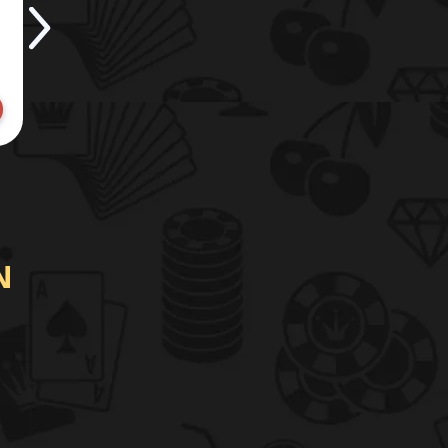
5 / 5
4 / 5
QuickWin
Amu
¡Juega!
¡Ju
N