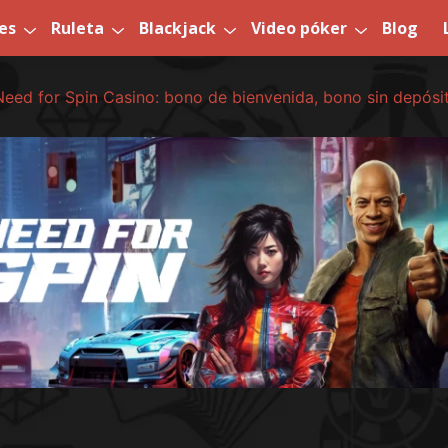
es
Ruleta
Blackjack
Video póker
Blog
Need for Spin Casino: bono de bienvenida, bono sin depósi