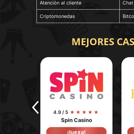
Atención al cliente
Chat
Criptomonedas
Bitco
MEJORES CA
4.5 / 5
sino
Royal Vegas
a!
¡Juega!