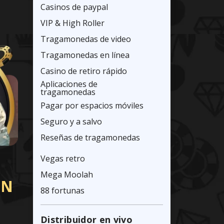
Casinos de paypal
VIP & High Roller
Tragamonedas de video
Tragamonedas en línea
Casino de retiro rápido
Aplicaciones de
tragamonedas
Pagar por espacios móviles
Seguro y a salvo
Reseñas de tragamonedas
Vegas retro
Mega Moolah
IN
88 fortunas
Distribuidor en vivo