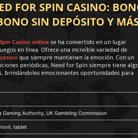
EED FOR SPIN CASINO: BO
 BONO SIN DEPÓSITO Y MÁ
Spin Casino online
se ha convertido en un lugar
juegos en línea. Ofrece una increíble variedad de
 casino
que siempre mantienen la emoción. Con un
ciones periódicas, Need for Spin siempre tiene alg
es, brindándoles emocionantes oportunidades para
a Gaming Authority, UK Gambling Commission
ovil, tablet