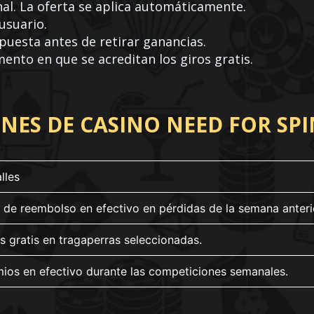
al. La oferta se aplica automáticamente.
usuario.
puesta antes de retirar ganancias.
ento en que se acreditan los giros gratis.
NES DE CASINO NEED FOR SPI
lles
de reembolso en efectivo en pérdidas de la semana anteri
s gratis en tragaperras seleccionadas.
ios en efectivo durante las competiciones semanales.