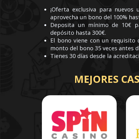
¡Oferta exclusiva para nuevos 
aprovecha un bono del 100% hast
Deposita un mínimo de 10€ par
depósito hasta 300€.
El bono viene con un requisito 
monto del bono 35 veces antes de
Tienes 30 días desde la acreditac
MEJORES CA