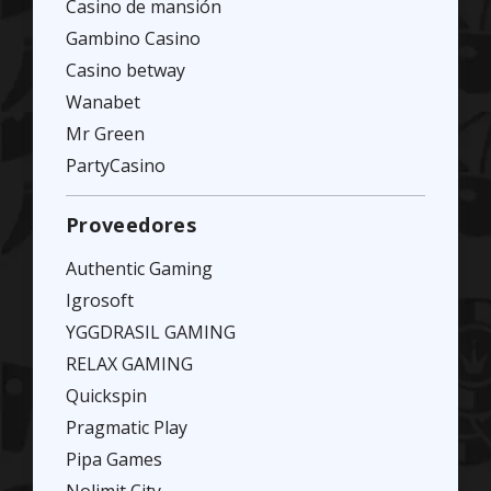
Casino de mansión
Gambino Сasino
Casino betway
Wanabet
Mr Green
PartyCasino
Proveedores
Authentic Gaming
Igrosoft
YGGDRASIL GAMING
RELAX GAMING
Quickspin
Pragmatic Play
Pipa Games
Nolimit City