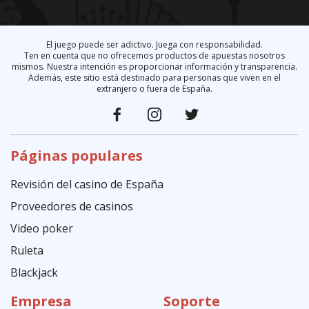
El juego puede ser adictivo. Juega con responsabilidad.
Ten en cuenta que no ofrecemos productos de apuestas nosotros
mismos. Nuestra intención es proporcionar información y transparencia.
Además, este sitio está destinado para personas que viven en el
extranjero o fuera de España.
Páginas populares
Revisión del casino de España
Proveedores de casinos
Video poker
Ruleta
Blackjack
Empresa
Soporte