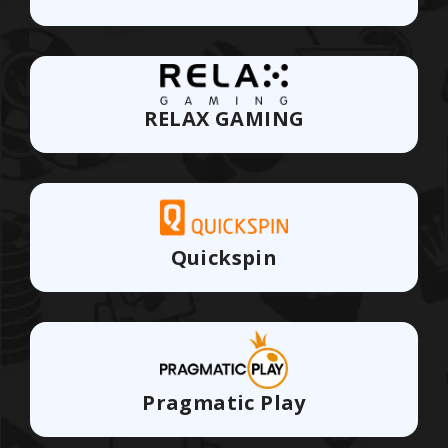
RELAX GAMING
Quickspin
Pragmatic Play