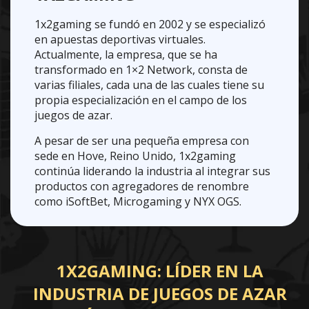
1x2gaming se fundó en 2002 y se especializó
en apuestas deportivas virtuales.
Actualmente, la empresa, que se ha
transformado en 1×2 Network, consta de
varias filiales, cada una de las cuales tiene su
propia especialización en el campo de los
juegos de azar.
A pesar de ser una pequeña empresa con
sede en Hove, Reino Unido, 1x2gaming
continúa liderando la industria al integrar sus
productos con agregadores de renombre
como iSoftBet, Microgaming y NYX OGS.
1X2GAMING: LÍDER EN LA
INDUSTRIA DE JUEGOS DE AZAR