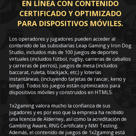
EN LÍNEA CON CONTENIDO
CERTIFICADO Y OPTIMIZADO
PARA DISPOSITIVOS MÓVILES.
Los operadores y jugadores pueden acceder al
contenido de las subsidiarias Leap Gaming y Iron Dog
Studio, incluidos más de 100 juegos de deportes
virtuales (incluidos fútbol, ​​rugby, carreras de caballos
y carreras de perros), juegos de mesa (incluidos
baccarat, ruleta, blackjack, etc.) y loterías
instantáneas. (incluyendo tarjetas de rascar, keno y
bingo). Todos los juegos están optimizados para
dispositivos móviles y construidos en HTML5.
1x2gaming valora mucho la confianza de sus
jugadores y es por eso que la empresa ha recibido
una licencia de Alderney, así como la acreditación de
Gambling Aware, RNG Certificate y NMI Testing.
Además, el contenido de juegos de 1x2gaming está