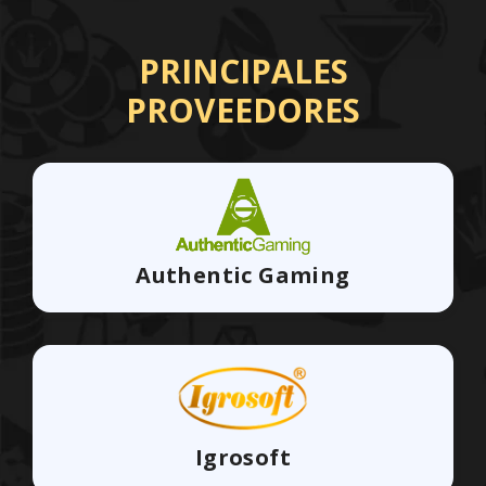
PRINCIPALES
PROVEEDORES
Authentic Gaming
Igrosoft