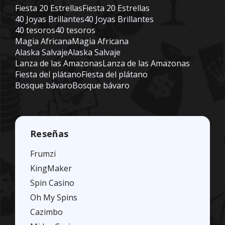
Fiesta 20 EstrellasFiesta 20 Estrellas
40 Joyas Brillantes40 Joyas Brillantes
40 tesoros40 tesoros
Magia AfricanaMagia Africana
Alaska SalvajeAlaska Salvaje
Lanza de las AmazonasLanza de las Amazonas
Fiesta del plátanoFiesta del plátano
Bosque bávaroBosque bávaro
Reseñas
Frumzi
KingMaker
Spin Casino
Oh My Spins
Cazimbo