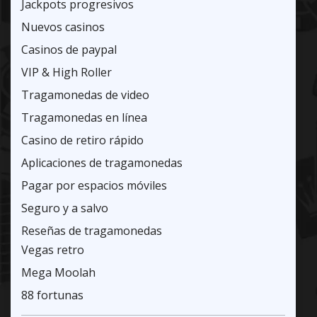
Jackpots progresivos
Nuevos casinos
Casinos de paypal
VIP & High Roller
Tragamonedas de video
Tragamonedas en línea
Casino de retiro rápido
Aplicaciones de tragamonedas
Pagar por espacios móviles
Seguro y a salvo
Reseñas de tragamonedas
Vegas retro
Mega Moolah
88 fortunas