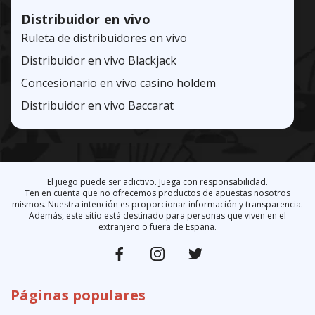
Distribuidor en vivo
Ruleta de distribuidores en vivo
Distribuidor en vivo Blackjack
Concesionario en vivo casino holdem
Distribuidor en vivo Baccarat
El juego puede ser adictivo. Juega con responsabilidad.
Ten en cuenta que no ofrecemos productos de apuestas nosotros
mismos. Nuestra intención es proporcionar información y transparencia.
Además, este sitio está destinado para personas que viven en el
extranjero o fuera de España.
Páginas populares