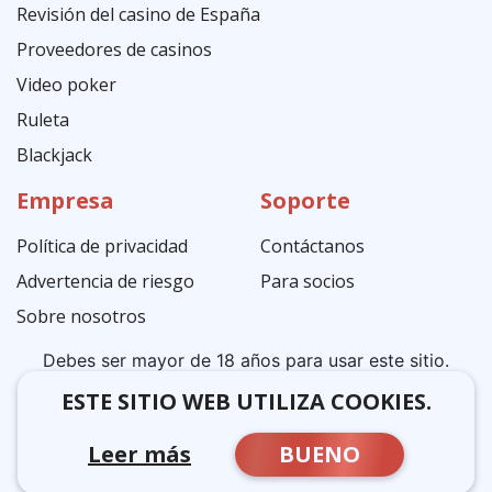
Revisión del casino de España
Proveedores de casinos
Video poker
Ruleta
Blackjack
Empresa
Soporte
Política de privacidad
Сontáctanos
Advertencia de riesgo
Para socios
Sobre nosotros
Debes ser mayor de 18 años para usar este sitio.
ESTE SITIO WEB UTILIZA COOKIES.
Leer más
BUENO
2026 Todos los derechos reservados -
casinoespana.club