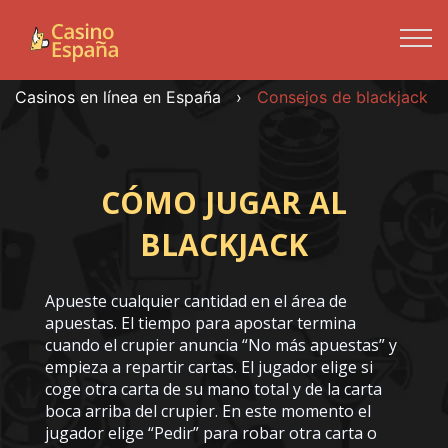
Casinos en línea en España
›
Consejos de blackjack
CÓMO JUGAR AL
BLACKJACK
Apueste cualquier cantidad en el área de
apuestas. El tiempo para apostar termina
cuando el crupier anuncia “No más apuestas” y
empieza a repartir cartas. El jugador elige si
coge otra carta de su mano total y de la carta
boca arriba del crupier. En este momento el
jugador elige “Pedir” para robar otra carta o