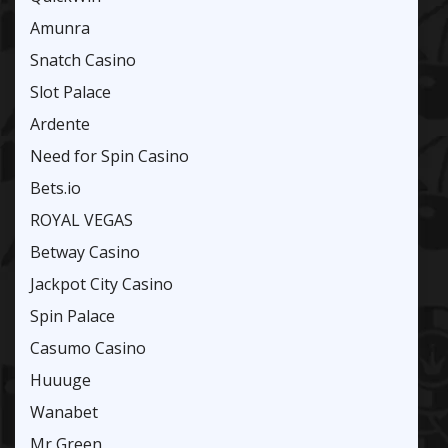
Amunra
Snatch Casino
Slot Palace
Ardente
Need for Spin Casino
Bets.io
ROYAL VEGAS
Betway Casino
Jackpot City Casino
Spin Palace
Casumo Casino
Huuuge
Wanabet
Mr Green