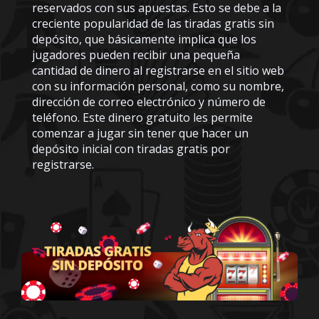
reservados con sus apuestas. Esto se debe a la
creciente popularidad de las tiradas gratis sin
depósito, que básicamente implica que los
jugadores pueden recibir una pequeña
cantidad de dinero al registrarse en el sitio web
con su información personal, como su nombre,
dirección de correo electrónico y número de
teléfono. Este dinero gratuito les permite
comenzar a jugar sin tener que hacer un
depósito inicial con tiradas gratis por
registrarse.