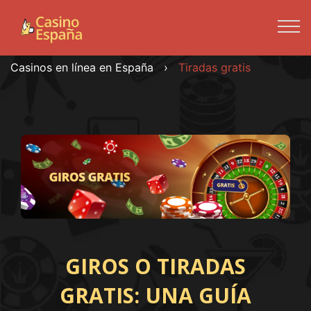
Casinos en línea en España
›
Tiradas gratis
GIROS O TIRADAS
GRATIS: UNA GUÍA