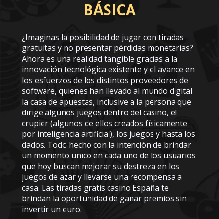
BÁSICA
¿Imaginas la posibilidad de jugar con tiradas
gratuitas y no presentar pérdidas monetarias?
Ahora es una realidad tangible gracias a la
innovación tecnológica existente y el avance en
los esfuerzos de los distintos proveedores de
software, quienes han llevado al mundo digital
la casa de apuestas, inclusive a la persona que
dirige algunos juegos dentro del casino, el
crupier (algunos de ellos creados físicamente
por inteligencia artificial), los juegos y hasta los
dados. Todo hecho con la intención de brindar
un momento único en cada uno de los usuarios
que hoy buscan mejorar su destreza en los
juegos de azar y llevarse una recompensa a
casa. Las tiradas gratis casino España te
brindan la oportunidad de ganar premios sin
invertir un euro.