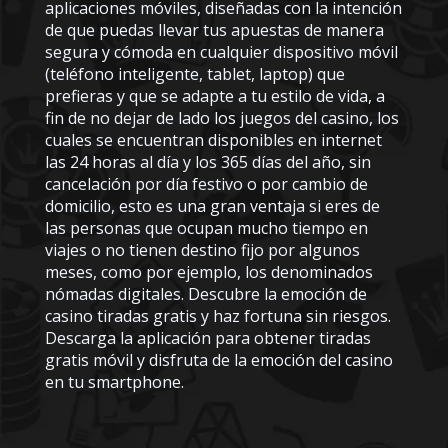
aplicaciones móviles, diseñadas con la intención
de que puedas llevar tus apuestas de manera
segura y cómoda en cualquier dispositivo móvil
(teléfono inteligente, tablet, laptop) que
prefieras y que se adapte a tu estilo de vida, a
fin de no dejar de lado los juegos del casino, los
cuales se encuentran disponibles en internet
las 24 horas al día y los 365 días del año, sin
cancelación por día festivo o por cambio de
domicilio, esto es una gran ventaja si eres de
las personas que ocupan mucho tiempo en
viajes o no tienen destino fijo por algunos
meses, como por ejemplo, los denominados
nómadas digitales. Descubre la emoción de
casino tiradas gratis y haz fortuna sin riesgos.
Descarga la aplicación para obtener tiradas
gratis móvil y disfruta de la emoción del casino
en tu smartphone.