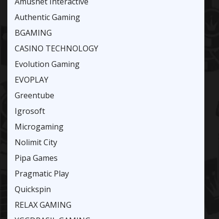
Amusnet Interactive
Authentic Gaming
BGAMING
CASINO TECHNOLOGY
Evolution Gaming
EVOPLAY
Greentube
Igrosoft
Microgaming
Nolimit City
Pipa Games
Pragmatic Play
Quickspin
RELAX GAMING