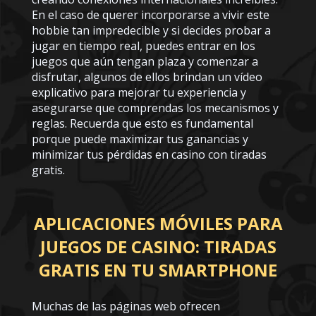
En el caso de querer incorporarse a vivir este
hobbie tan impredecible y si decides probar a
jugar en tiempo real, puedes entrar en los
juegos que aún tengan plaza y comenzar a
disfrutar, algunos de ellos brindan un vídeo
explicativo para mejorar tu experiencia y
asegurarse que comprendas los mecanismos y
reglas. Recuerda que esto es fundamental
porque puede maximizar tus ganancias y
minimizar tus pérdidas en casino con tiradas
gratis.
APLICACIONES MÓVILES PARA
JUEGOS DE CASINO: TIRADAS
GRATIS EN TU SMARTPHONE
Muchas de las páginas web ofrecen