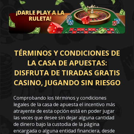
TÉRMINOS Y CONDICIONES DE
LA CASA DE APUESTAS:
DISFRUTA DE TIRADAS GRATIS
CASINO, JUGANDO SIN RIESGO
Comprobando los términos y condiciones
legales de la casa de apuesta el incentivo más
atrayente de esta opción está en poder jugar
las veces que desee sin dejar alguna cantidad
de dinero bajo la custodia de la página
encargada o alguna entidad financiera, desde