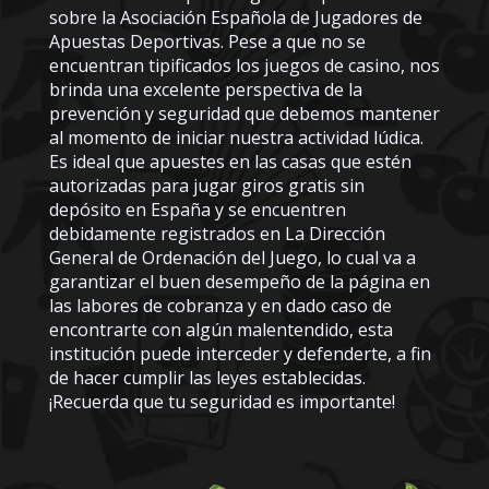
sobre la Asociación Española de Jugadores de
Apuestas Deportivas. Pese a que no se
encuentran tipificados los juegos de casino, nos
brinda una excelente perspectiva de la
prevención y seguridad que debemos mantener
al momento de iniciar nuestra actividad lúdica.
Es ideal que apuestes en las casas que estén
autorizadas para jugar giros gratis sin
depósito en España y se encuentren
debidamente registrados en La Dirección
General de Ordenación del Juego, lo cual va a
garantizar el buen desempeño de la página en
las labores de cobranza y en dado caso de
encontrarte con algún malentendido, esta
institución puede interceder y defenderte, a fin
de hacer cumplir las leyes establecidas.
¡Recuerda que tu seguridad es importante!