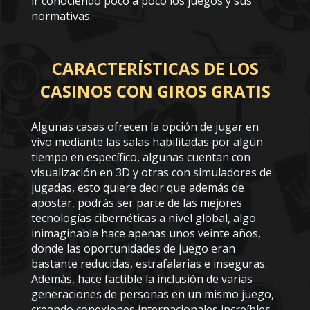
ir conociendo poco a poco los juegos y sus
normativas.
CARACTERÍSTICAS DE LOS
CASINOS CON GIROS GRATIS
Algunas casas ofrecen la opción de jugar en
vivo mediante las salas habilitadas por algún
tiempo en específico, algunas cuentan con
visualización en 3D y otras con simuladores de
jugadas, esto quiere decir que además de
apostar, podrás ser parte de las mejores
tecnologías cibernéticas a nivel global, algo
inimaginable hace apenas unos veinte años,
donde las oportunidades de juego eran
bastante reducidas, estrafalarias e inseguras.
Además, hace factible la inclusión de varias
generaciones de personas en un mismo juego,
creando conexiones internacionales increíbles.