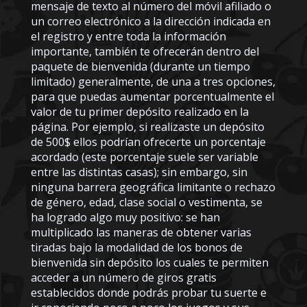
mensaje de texto al número del móvil afiliado o
un correo electrónico a la dirección indicada en
el registro y entre toda la información
importante, también te ofrecerán dentro del
paquete de bienvenida (durante un tiempo
limitado) generalmente, de una a tres opciones,
para que puedas aumentar porcentualmente el
valor de tu primer depósito realizado en la
página. Por ejemplo, si realizaste un depósito
de 500$ ellos podrían ofrecerte un porcentaje
acordado (este porcentaje suele ser variable
entre las distintas casas); sin embargo, sin
ninguna barrera geográfica limitante o rechazo
de género, edad, clase social o vestimenta, se
ha logrado algo muy positivo: se han
multiplicado las maneras de obtener varias
tiradas bajo la modalidad de los bonos de
bienvenida sin depósito los cuales te permiten
acceder a un número de giros gratis
establecidos donde podrás probar tu suerte e