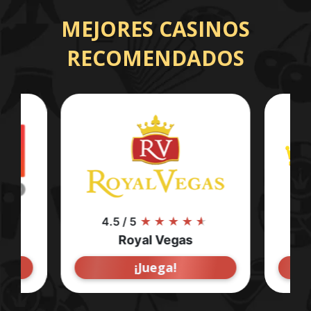
MEJORES CASINOS
RECOMENDADOS
4.5 / 5
5 / 5
Royal Vegas
King
¡Juega!
¡Ju