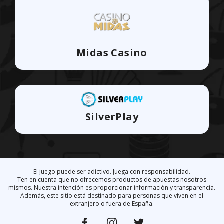
Midas Casino
SilverPlay
El juego puede ser adictivo. Juega con responsabilidad.
Ten en cuenta que no ofrecemos productos de apuestas nosotros
mismos. Nuestra intención es proporcionar información y transparencia.
Además, este sitio está destinado para personas que viven en el
extranjero o fuera de España.