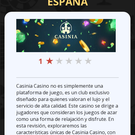
ESPAÑA
1
Casinia Casino no es simplemente una
plataforma de juego, es un club exclusivo
diseñado para quienes valoran el lujo y el
servicio de alta calidad. Este casino se dirige a
jugadores que consideran los juegos de azar
como una forma de relajación y disfrute. En
esta revisión, exploraremos las
características únicas de Casinia Casino, con