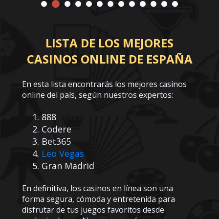
LISTA DE LOS MEJORES
CASINOS ONLINE DE ESPAÑA
En esta lista encontrarás los mejores casinos
online del país, según nuestros expertos:
888
Codere
Bet365
Leo Vegas
Gran Madrid
En definitiva, los casinos en línea son una
forma segura, cómoda y entretenida para
disfrutar de tus juegos favoritos desde