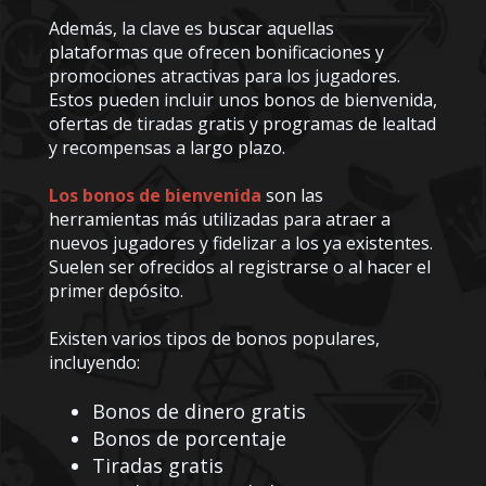
Además, la clave es buscar aquellas
plataformas que ofrecen bonificaciones y
promociones atractivas para los jugadores.
Estos pueden incluir unos bonos de bienvenida,
ofertas de tiradas gratis y programas de lealtad
y recompensas a largo plazo.
Los bonos de bienvenida
son las
herramientas más utilizadas para atraer a
nuevos jugadores y fidelizar a los ya existentes.
Suelen ser ofrecidos al registrarse o al hacer el
primer depósito.
Existen varios tipos de bonos populares,
incluyendo:
Bonos de dinero gratis
Bonos de porcentaje
Tiradas gratis