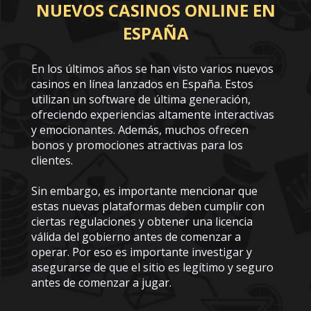
NUEVOS CASINOS ONLINE EN
ESPAÑA
En los últimos años se han visto varios nuevos
casinos en línea lanzados en España. Estos
utilizan un software de última generación,
ofreciendo experiencias altamente interactivas
y emocionantes. Además, muchos ofrecen
bonos y promociones atractivas para los
clientes.
Sin embargo, es importante mencionar que
estas nuevas plataformas deben cumplir con
ciertas regulaciones y obtener una licencia
válida del gobierno antes de comenzar a
operar. Por eso es importante investigar y
asegurarse de que el sitio es legítimo y seguro
antes de comenzar a jugar.