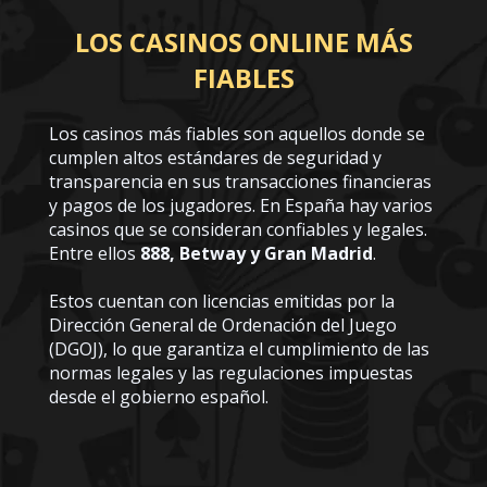
LOS CASINOS ONLINE MÁS
FIABLES
Los casinos más fiables son aquellos donde se
cumplen altos estándares de seguridad y
transparencia en sus transacciones financieras
y pagos de los jugadores. En España hay varios
casinos que se consideran confiables y legales.
Entre ellos
888, Betway y Gran Madrid
.
Estos cuentan con licencias emitidas por la
Dirección General de Ordenación del Juego
(DGOJ), lo que garantiza el cumplimiento de las
normas legales y las regulaciones impuestas
desde el gobierno español.