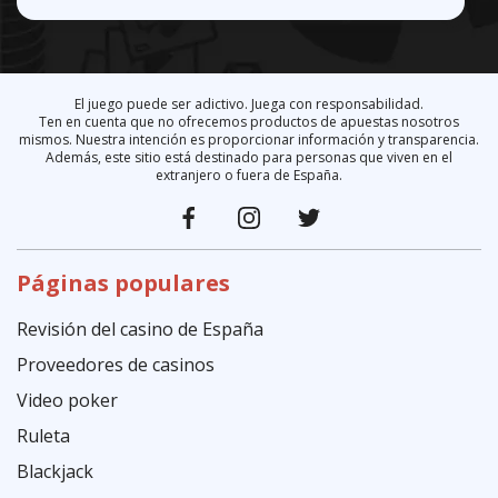
El juego puede ser adictivo. Juega con responsabilidad.
Ten en cuenta que no ofrecemos productos de apuestas nosotros
mismos. Nuestra intención es proporcionar información y transparencia.
Además, este sitio está destinado para personas que viven en el
extranjero o fuera de España.
Páginas populares
Revisión del casino de España
Proveedores de casinos
Video poker
Ruleta
Blackjack