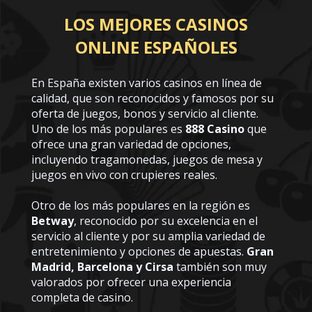
LOS MEJORES CASINOS
ONLINE ESPAÑOLES
En España existen varios casinos en línea de
calidad, que son reconocidos y famosos por su
oferta de juegos, bonos y servicio al cliente.
Uno de los más populares es
888 Casino
que
ofrece una gran variedad de opciones,
incluyendo tragamonedas, juegos de mesa y
juegos en vivo con crupieres reales.
Otro de los más populares en la región es
Betway
, reconocido por su excelencia en el
servicio al cliente y por su amplia variedad de
entretenimiento y opciones de apuestas.
Gran
Madrid, Barcelona y Cirsa
también son muy
valorados por ofrecer una experiencia
completa de casino.