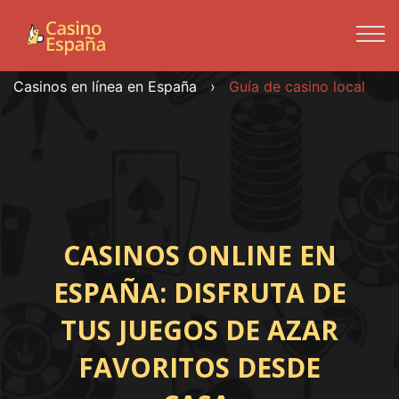
Casinos en línea en España
›
Guía de casino local
CASINOS ONLINE EN
ESPAÑA: DISFRUTA DE
TUS JUEGOS DE AZAR
FAVORITOS DESDE