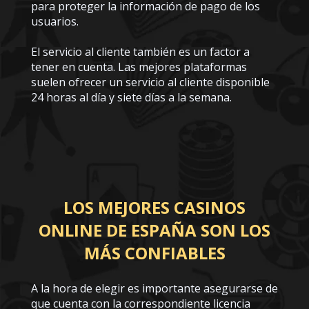
para proteger la información de pago de los
usuarios.
El servicio al cliente también es un factor a
tener en cuenta. Las mejores plataformas
suelen ofrecer un servicio al cliente disponible
24 horas al día y siete días a la semana.
LOS MEJORES CASINOS
ONLINE DE ESPAÑA SON LOS
MÁS CONFIABLES
A la hora de elegir es importante asegurarse de
que cuenta con la correspondiente licencia