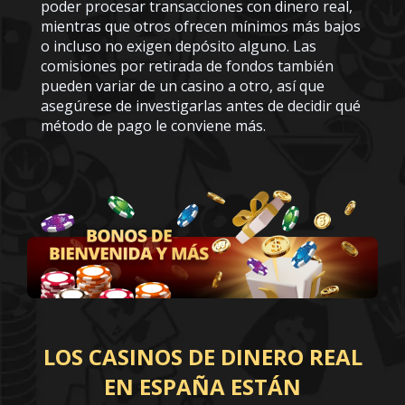
poder procesar transacciones con dinero real,
mientras que otros ofrecen mínimos más bajos
o incluso no exigen depósito alguno. Las
comisiones por retirada de fondos también
pueden variar de un casino a otro, así que
asegúrese de investigarlas antes de decidir qué
método de pago le conviene más.
LOS CASINOS DE DINERO REAL
EN ESPAÑA ESTÁN