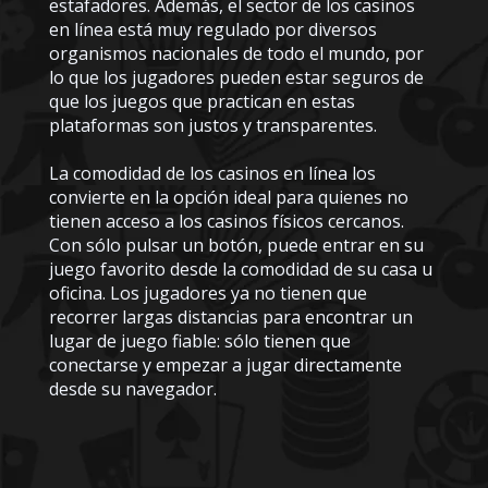
estafadores. Además, el sector de los casinos
en línea está muy regulado por diversos
organismos nacionales de todo el mundo, por
lo que los jugadores pueden estar seguros de
que los juegos que practican en estas
plataformas son justos y transparentes.
La comodidad de los casinos en línea los
convierte en la opción ideal para quienes no
tienen acceso a los casinos físicos cercanos.
Con sólo pulsar un botón, puede entrar en su
juego favorito desde la comodidad de su casa u
oficina. Los jugadores ya no tienen que
recorrer largas distancias para encontrar un
lugar de juego fiable: sólo tienen que
conectarse y empezar a jugar directamente
desde su navegador.