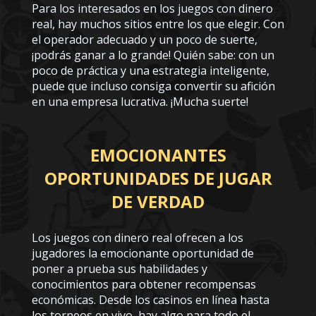
Para los interesados en los juegos con dinero
real, hay muchos sitios entre los que elegir. Con
el operador adecuado y un poco de suerte,
¡podrás ganar a lo grande! Quién sabe: con un
poco de práctica y una estrategia inteligente,
puede que incluso consiga convertir su afición
en una empresa lucrativa. ¡Mucha suerte!
EMOCIONANTES
OPORTUNIDADES DE JUGAR
DE VERDAD
Los juegos con dinero real ofrecen a los
jugadores la emocionante oportunidad de
poner a prueba sus habilidades y
conocimientos para obtener recompensas
económicas. Desde los casinos en línea hasta
los torneos en vivo, hay algo para todo el