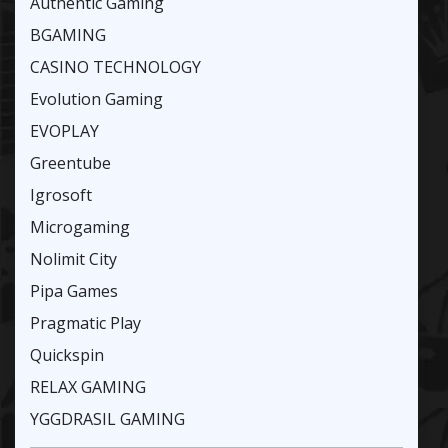
Authentic Gaming
BGAMING
CASINO TECHNOLOGY
Evolution Gaming
EVOPLAY
Greentube
Igrosoft
Microgaming
Nolimit City
Pipa Games
Pragmatic Play
Quickspin
RELAX GAMING
YGGDRASIL GAMING