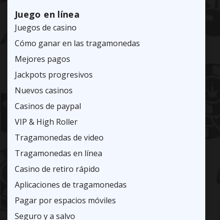
Juego en línea
Juegos de casino
Cómo ganar en las tragamonedas
Mejores pagos
Jackpots progresivos
Nuevos casinos
Casinos de paypal
VIP & High Roller
Tragamonedas de video
Tragamonedas en línea
Casino de retiro rápido
Aplicaciones de tragamonedas
Pagar por espacios móviles
Seguro y a salvo