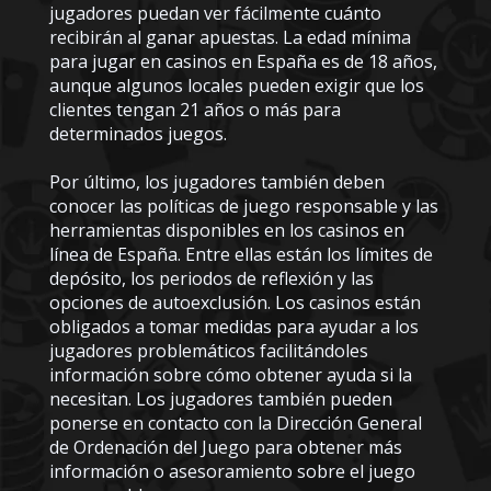
jugadores puedan ver fácilmente cuánto
recibirán al ganar apuestas. La edad mínima
para jugar en casinos en España es de 18 años,
aunque algunos locales pueden exigir que los
clientes tengan 21 años o más para
determinados juegos.
Por último, los jugadores también deben
conocer las políticas de juego responsable y las
herramientas disponibles en los casinos en
línea de España. Entre ellas están los límites de
depósito, los periodos de reflexión y las
opciones de autoexclusión. Los casinos están
obligados a tomar medidas para ayudar a los
jugadores problemáticos facilitándoles
información sobre cómo obtener ayuda si la
necesitan. Los jugadores también pueden
ponerse en contacto con la Dirección General
de Ordenación del Juego para obtener más
información o asesoramiento sobre el juego