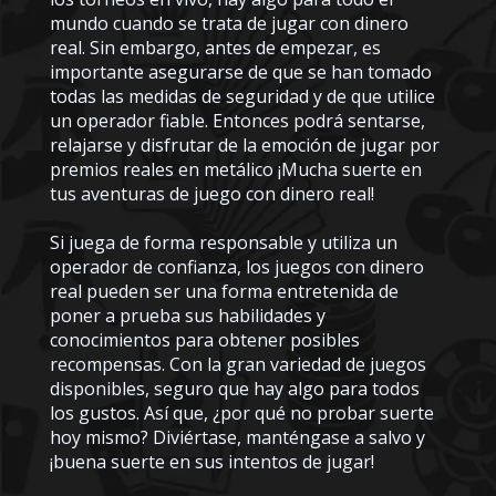
mundo cuando se trata de jugar con dinero
real. Sin embargo, antes de empezar, es
importante asegurarse de que se han tomado
todas las medidas de seguridad y de que utilice
un operador fiable. Entonces podrá sentarse,
relajarse y disfrutar de la emoción de jugar por
premios reales en metálico ¡Mucha suerte en
tus aventuras de juego con dinero real!
Si juega de forma responsable y utiliza un
operador de confianza, los juegos con dinero
real pueden ser una forma entretenida de
poner a prueba sus habilidades y
conocimientos para obtener posibles
recompensas. Con la gran variedad de juegos
disponibles, seguro que hay algo para todos
los gustos. Así que, ¿por qué no probar suerte
hoy mismo? Diviértase, manténgase a salvo y
¡buena suerte en sus intentos de jugar!