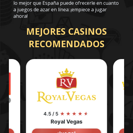
lo mejor que España puede ofrecerle en cuanto
a juegos de azar en línea: ¡empiece a jugar
ahora!
MEJORES CASINOS
RECOMENDADOS
5 / 5
Kingmaker