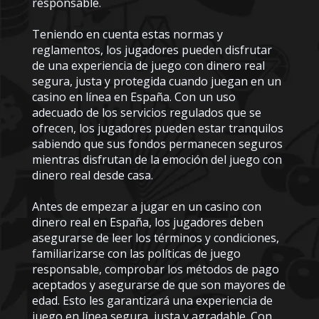
responsable.
Teniendo en cuenta estas normas y
reglamentos, los jugadores pueden disfrutar
de una experiencia de juego con dinero real
segura, justa y protegida cuando juegan en un
casino en línea en España. Con un uso
adecuado de los servicios regulados que se
ofrecen, los jugadores pueden estar tranquilos
sabiendo que sus fondos permanecen seguros
mientras disfrutan de la emoción del juego con
dinero real desde casa.
Antes de empezar a jugar en un casino con
dinero real en España, los jugadores deben
asegurarse de leer los términos y condiciones,
familiarizarse con las políticas de juego
responsable, comprobar los métodos de pago
aceptados y asegurarse de que son mayores de
edad. Esto les garantizará una experiencia de
juego en línea segura, justa y agradable. Con