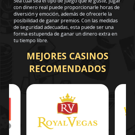
Sea cual sea el tipo de juego que le guste, jugar
con dinero real puede proporcionarle horas de
diversión y emoción, además de ofrecerle la
posibilidad de ganar premios. Con las medidas
de seguridad adecuadas, esta puede ser una
forma estupenda de ganar un dinero extra en
tu tiempo libre.
MEJORES CASINOS
RECOMENDADOS