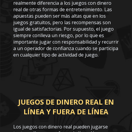
realmente diferencia a los juegos con dinero
real de otras formas de entretenimiento. Las
apuestas pueden ser más altas que en los
juegos gratuitos, pero las recompensas son
igual de satisfactorias. Por supuesto, el juego
siempre conlleva un riesgo, por lo que es
importante jugar con responsabilidad y recurrir
a un operador de confianza cuando se participa
en cualquier tipo de actividad de juego.
JUEGOS DE DINERO REAL EN
LÍNEA Y FUERA DE LÍNEA
Los juegos con dinero real pueden jugarse