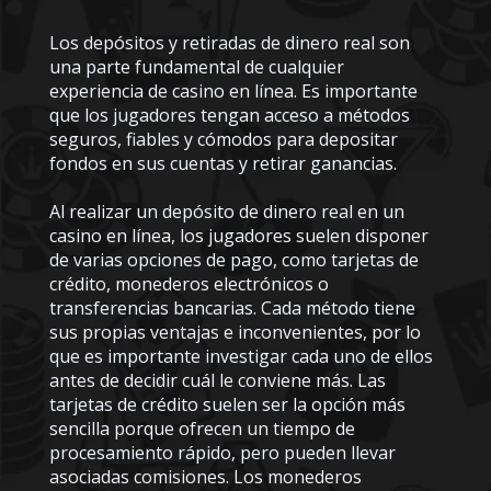
Los depósitos y retiradas de dinero real son
una parte fundamental de cualquier
experiencia de casino en línea. Es importante
que los jugadores tengan acceso a métodos
seguros, fiables y cómodos para depositar
fondos en sus cuentas y retirar ganancias.
Al realizar un depósito de dinero real en un
casino en línea, los jugadores suelen disponer
de varias opciones de pago, como tarjetas de
crédito, monederos electrónicos o
transferencias bancarias. Cada método tiene
sus propias ventajas e inconvenientes, por lo
que es importante investigar cada uno de ellos
antes de decidir cuál le conviene más. Las
tarjetas de crédito suelen ser la opción más
sencilla porque ofrecen un tiempo de
procesamiento rápido, pero pueden llevar
asociadas comisiones. Los monederos