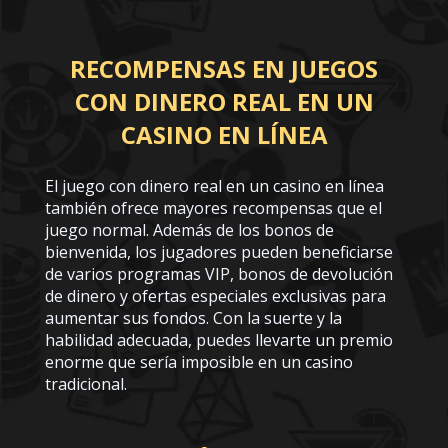
RECOMPENSAS EN JUEGOS
CON DINERO REAL EN UN
CASINO EN LÍNEA
El juego con dinero real en un casino en línea
también ofrece mayores recompensas que el
juego normal. Además de los bonos de
bienvenida, los jugadores pueden beneficiarse
de varios programas VIP, bonos de devolución
de dinero y ofertas especiales exclusivas para
aumentar sus fondos. Con la suerte y la
habilidad adecuada, puedes llevarte un premio
enorme que sería imposible en un casino
tradicional.