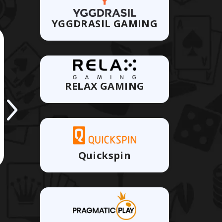
YGGDRASIL GAMING
RELAX GAMING
5 / 5
4 / 5
QuickWin
Amunr
¡Juega!
¡Juega
Quickspin