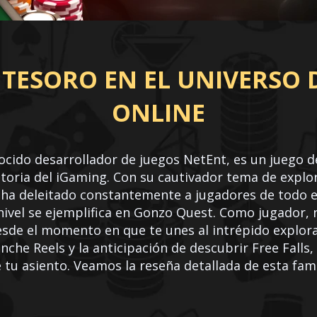
 TESORO EN EL UNIVERSO 
ONLINE
ocido desarrollador de juegos NetEnt, es un juego 
istoria del iGaming. Con su cautivador tema de expl
ue ha deleitado constantemente a jugadores de todo 
nivel se ejemplifica en Gonzo Quest. Como jugador,
sde el momento en que te unes al intrépido explor
che Reels y la anticipación de descubrir Free Falls
e tu asiento. Veamos la reseña detallada de esta fa