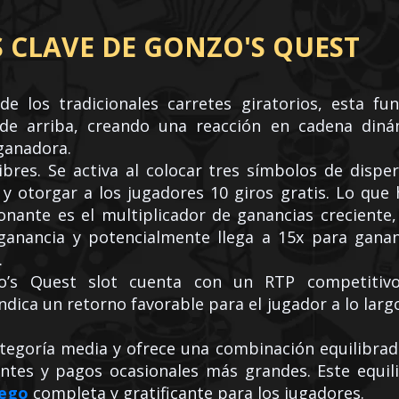
S CLAVE DE GONZO'S QUEST
de los tradicionales carretes giratorios, esta fun
de arriba, creando una reacción en cadena diná
 ganadora.
ibres. Se activa al colocar tres símbolos de dispe
y otorgar a los jugadores 10 giros gratis. Lo que 
onante es el multiplicador de ganancias creciente,
ganancia y potencialmente llega a 15x para ganan
.
zo’s Quest slot cuenta con un RTP competitiv
dica un retorno favorable para el jugador a lo larg
categoría media y ofrece una combinación equilibra
tes y pagos ocasionales más grandes. Este equili
uego
completa y gratificante para los jugadores.