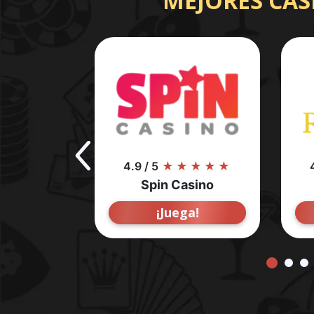
MEJORES CA
4.5 / 5
asino
Royal Vegas
a!
¡Juega!