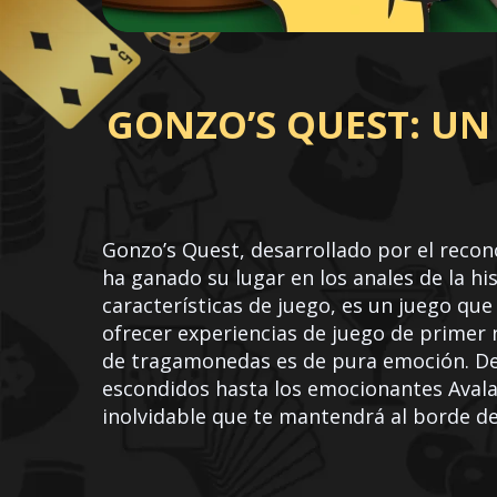
GONZO’S QUEST: UN
Gonzo’s Quest, desarrollado por el recon
ha ganado su lugar en los anales de la h
características de juego, es un juego q
ofrecer experiencias de juego de primer 
de tragamonedas es de pura emoción. De
escondidos hasta los emocionantes Avalan
inolvidable que te mantendrá al borde d