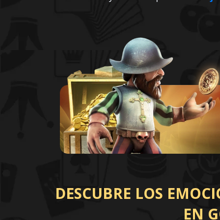
DESCUBRE LOS EMOCI
EN G