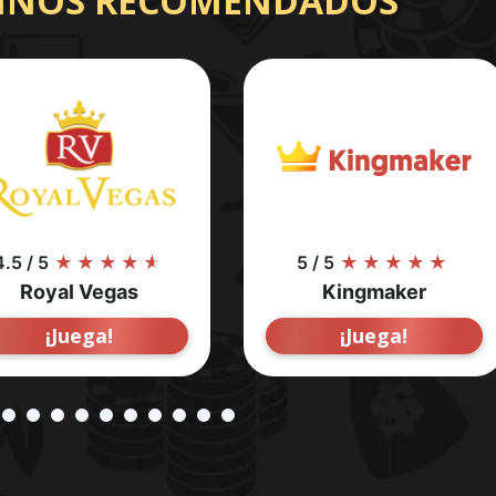
SINOS RECOMENDADOS
5 / 5
5 / 5
Kingmaker
MaChance
¡Juega!
¡Juega!