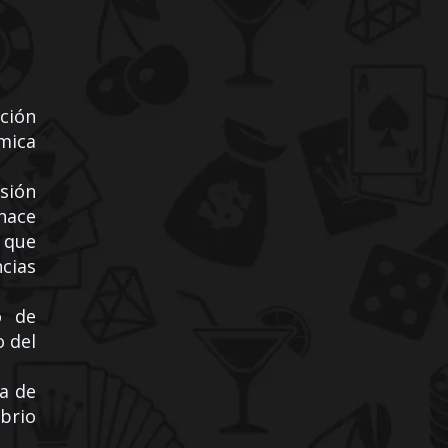
ción
mica
rsión
hace
 que
cias
o de
o del
da de
brio