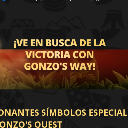
ONANTES SÍMBOLOS ESPECIAL
ONZO'S QUEST