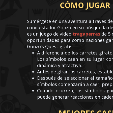
CÓMO JUGAR 
Sumérgete en una aventura a través de
conquistador Gonzo en su búsqueda de 
es un juego de video
tragaperras
de 5 
oportunidades para combinaciones gana
Gonzo’s Quest gratis:
A diferencia de los carretes girat
Los símbolos caen en su lugar co
dinámica y atractiva.
Antes de girar los carretes, estab
Después de seleccionar el tamaño d
símbolos comenzarán a caer, prepa
Cuándo ocurren, los símbolos ga
puede generar reacciones en caden