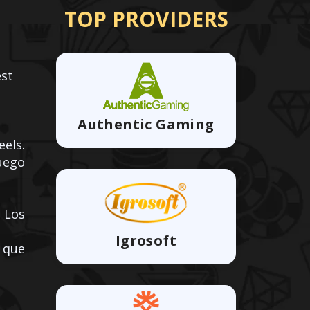
TOP PROVIDERS
est
Authentic Gaming
eels.
uego
. Los
Igrosoft
 que